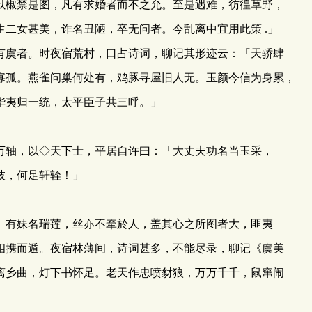
椒禁是图，凡有求婚者而不之允。至是遇难，彷徨草野，
生二女甚美，诈名丑陋，卒无问者。今乱离中宜用此策 .」
有虞者。时夜宿荒村，口占诗词，聊记其形迹云：「天骄肆
寡孤。燕雀问巢何处有，鸡豚寻屋旧人无。玉颜今信为身累，
华夷归一统，太平臣子共三呼。」
轴，以◇天下士，平居自许曰：「大丈夫功名当玉采，
枝，何足轩轾！」
有妹名瑞莲，丝亦不牵於人，盖其心之所图者大，匪夷
相携而遁。夜宿林薄间，诗词甚多，不能尽录，聊记《虞美
离乡曲，灯下书怀足。老天作忠喷豺狼，万万千千，鼠窜闹