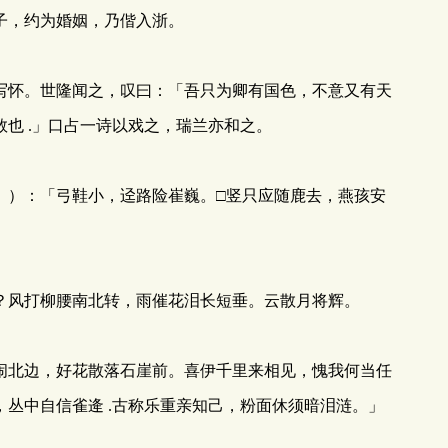
子，约为婚姻，乃偕入浙。
怀。世隆闻之，叹曰：「吾只为卿有国色，不意又有天
也 .」口占一诗以戏之，瑞兰亦和之。
）：「弓鞋小，迳路险崔巍。□竖只应随鹿去，燕孩安
。
风打柳腰南北转，雨催花泪长短垂。云散月将辉。
北边，好花散落石崖前。喜伊千里来相见，愧我何当任
，丛中自信雀逄 .古称乐重亲知己，粉面休须暗泪涟。」