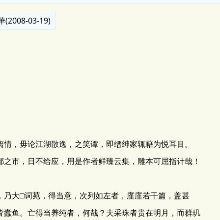
008-03-19)
情，毋论江湖散逸，之笑谭，即缙绅家辄藉为悦耳目。
都之市，日不给应，用是作者鲜臻云集，雕本可屈指计哉！
乃大□词苑，得当意，次列如左者，廑廑若干篇，盖甚
皆蠹鱼。亡得当养纯者，何哉？夫采珠者贵在明月，而群玑