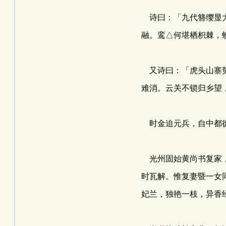
诗曰：「九代簪缨显大
融。鸾△何堪栖枳棘，
又诗曰：「虎头山寨势
难消。云关不锁归乡望
时金迫元兵，自中都徙
光州固始黄尚书复家，
时瓦解。惟复妻暨一女
妃兰，独艳一枝，异香