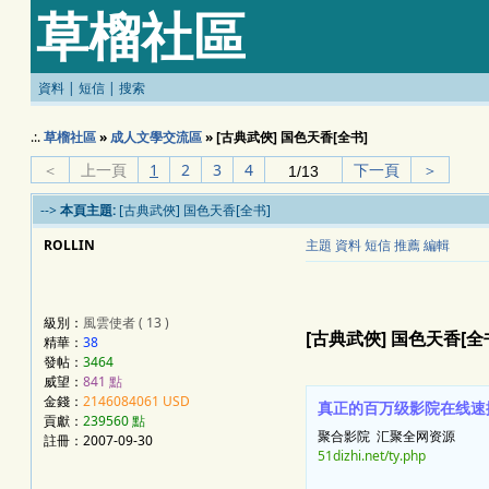
草榴社區
資料
|
短信
|
搜索
.:.
草榴社區
»
成人文學交流區
» [古典武俠] 国色天香[全书]
＜
上一頁
1
2
3
4
下一頁
＞
-->
本頁主題:
[古典武俠] 国色天香[全书]
ROLLIN
主題
資料
短信
推薦
編輯
級別：
風雲使者 ( 13 )
[古典武俠] 国色天香[全
精華：
38
發帖：
3464
威望：
841 點
金錢：
2146084061 USD
真正的百万级影院在线速
貢獻：
239560 點
聚合影院 汇聚全网资源
註冊：2007-09-30
51dizhi.net/ty.php