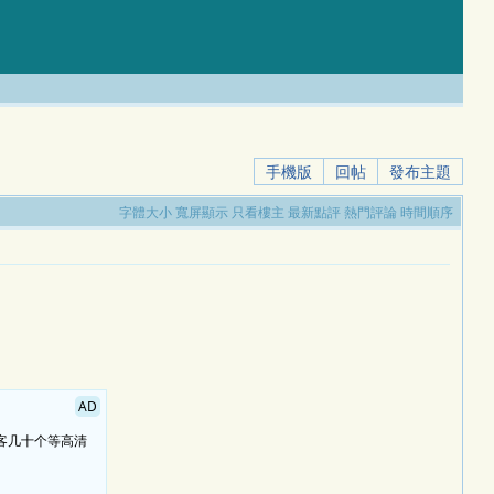
手機版
回帖
發布主題
字體大小
寬屏顯示
只看樓主
最新點評
熱門評論
時間順序
AD
揽客几十个等高清