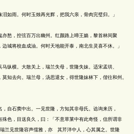
泪如雨。何时玉烛再光辉，把我六亲，骨肉完璧归。」
亦愁，控弦百万出幽州。红颜路上啼王嫱，黎首林间聚
，边城将校血成油。何时天地能开泰，南北生灵喜不休。」
马纵横。大散关上，瑞兰失母，世隆失妹。适宋孟珙、
，莫知去向。瑞兰母，汤思退女，得世隆妹林下，偕往和州。
，自石窦中出。一见世隆，方知其非母氏。谂询来历，
有殊色，目送良久，曰：「不意草莱中有此奇怪，信所谓非
.」瑞兰见世隆容声儒雅，亦 其芹泮中人，心其属之。世隆