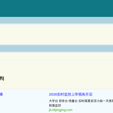
书]
播
2026实时监控上帝视角开启
大学台 宿舍台 情趣台 实时观看卖淫小姐一天
刺激监控
jk.nbjingjing.com