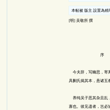
本帖被 版主 設置為精華(2
[明] 吴敬所 撰
序
今夫辞，写幽思，寄离
具劂氏揭其本，悬诸五
养纯吴子恶其杂且乱，
寡也。彼见遗者，岂必