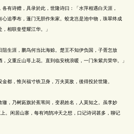
各有诗赠，具录於此，世隆诗曰：「水萍相遇白天涯，
有心追季布，蓬门无胆作朱家。蛟龙岂是池中物，珠翠终成
处，相联奎璧耀江华。」
阻生涯，鹏鸟何当比海赊。楚王不知伊负国，子胥怎放
酒，义重丘山萼上花。直到临安桃浪暖，一门朱紫共荣华。」
金都，惟兴福寸铁卫身，万夫莫敌，後得投於世隆。
辙，乃树跖旗於蕉苇间，变易姓名，人莫知之。虽李妙
江上。闲居山寨，每有鸿鹄冲天之想，口记诗词甚多，聊记