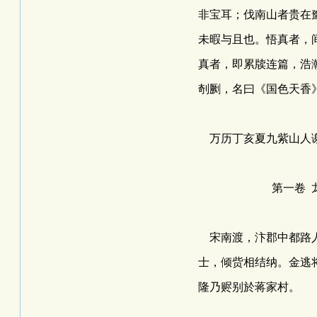
非宝耳；伐南山者贵在
未暇与且也。悟真者，
真者，即累牍连篇，浩
剞劂，名曰《国色天香
万历丁亥夏九紫山人
第一卷 龙会
宋南渡，汴郡中都路人
士，倾赀相结纳。金逃
隆乃赆别於蒋家村。