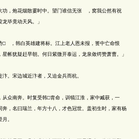
功，炮花烟散霎时中。望门谁信无张 ，窝我公然有祝
蛟龙毕竟动天风。」
□ ，韩白英雄建将标。江上老人恩未报，篑中亡命恨
，星帐犹疑赶早朝。何日紫微开泰运，龙泉敛锷赞萧曹。」
汴。宋边城近汴者，又迫金兵而杭。
从众南奔。时复受韩□胄命，训犒江淮，家中臧获，一
同奔，名曰瑞兰，年方十八，才色冠世。盖初生时，家有杨
经月。