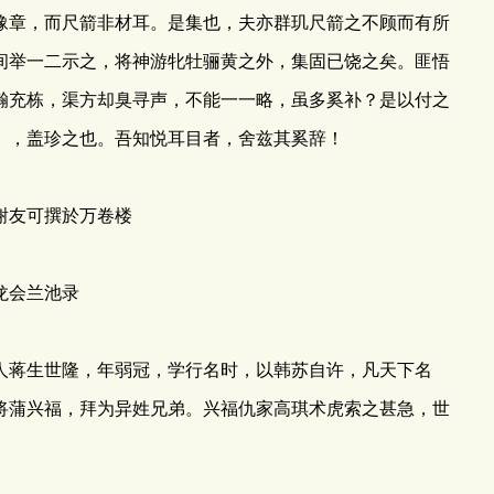
豫章，而尺箭非材耳。是集也，夫亦群玑尺箭之不顾而有所
间举一二示之，将神游牝牡骊黄之外，集固已饶之矣。匪悟
瀚充栋，渠方却臭寻声，不能一一略，虽多奚补？是以付之
》，盖珍之也。吾知悦耳目者，舍兹其奚辞！
谢友可撰於万卷楼
兰池录
蒋生世隆，年弱冠，学行名时，以韩苏自许，凡天下名
将蒲兴福，拜为异姓兄弟。兴福仇家高琪术虎索之甚急，世