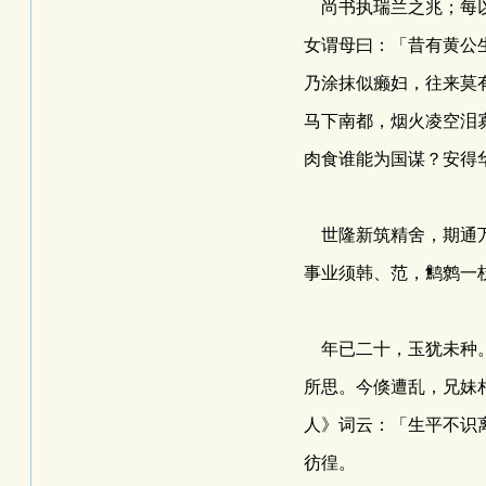
尚书执瑞兰之兆；每以
女谓母曰：「昔有黄公
乃涂抹似癞妇，往来莫
马下南都，烟火凌空泪
肉食谁能为国谋？安得
世隆新筑精舍，期通万
事业须韩、范，鹪鹩一
年已二十，玉犹未种。
所思。今倏遭乱，兄妹
人》词云：「生平不识
彷徨。