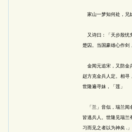
家山一梦知何处，兄妹
又诗曰：「天步殷忧鬼
楚囚。当国豪雄心作剑
金闻元追宋，又防金兵
赵方克金兵人定。相寻
世隆遍寻妹，「莲」
「兰」音似，瑞兰闻名
皆逃兵人。世隆见瑞兰
习而见之者以为神矣 