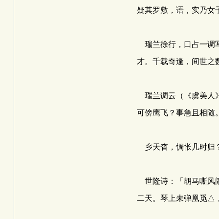
疑其罗敷，语，实乃女
瑞兰徐行，口占一调写
才。千载奇逢，间世之数
瑞兰调云（《虞美人》
可傍鹰飞？事急且相随
乡天杳，惆怅几时归？
世隆诗：「胡马嘶风闹
二天。琴上未弹凰觅△