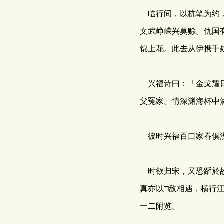
临行间，以杭笔为约，
文武峥嵘兴莫赊。仇国
锦上花。此去从伊携手
兴福诗曰：「金戈耀日
父冤家。情深渊海杯中
彼时兴福百口家眷俱没
时欲归宋，又恐蹈於故
真亦以□敌相遇，横行
一二附览。