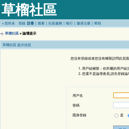
草榴社區
»
您尚未
登錄
註冊
|
搜索
|
社區服務
|
银行
|
邀请注册
|
幫助
草榴社區
» 論壇提示
草榴社區 提示信息
您沒有登錄或者您沒有權限訪問此頁面
用戶組權限：你所屬的用戶組沒
您還不是論壇會員,請先登錄論
用戶名
密碼
隱身登錄
是